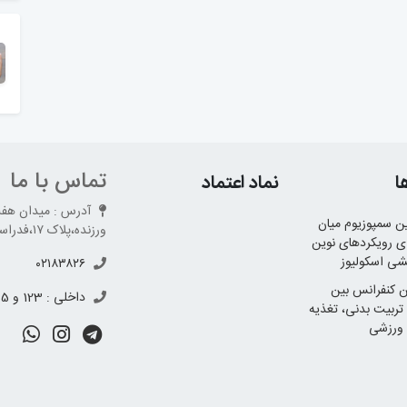
تماس با ما
ا
نماد اعتماد
آدرس : میدان هفت 
 سمپوزیوم میان
ورزنده،پلاک ۱۷،فدراسیون پزشکی ورزشی طبقه ۶
ی رویکردهای نوین
شی اسکولیوز
۰۲۱۸۳۸۲۶
 کنفرانس بین
داخلی : 123 و 695 و 698
 تربیت بدنی، تغذیه
ورزشی