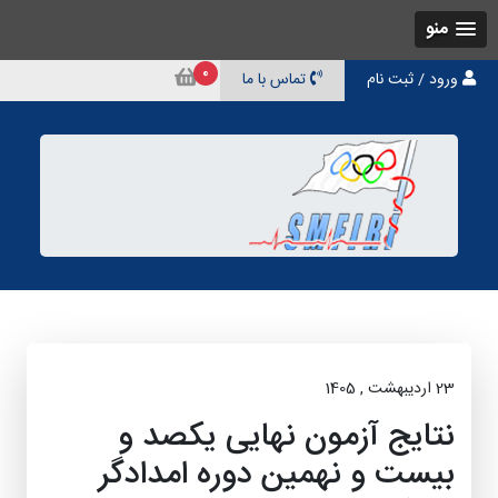
منو
0
ورود / ثبت نام
تماس با ما
23 ارديبهشت , 1405
نتایج آزمون نهایی یکصد و
بیست و نهمین دوره امدادگر